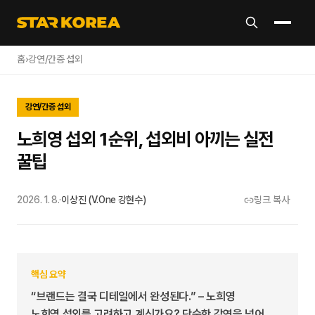
홈
›
강연/간증 섭외
강연/간증 섭외
노희영 섭외 1순위, 섭외비 아끼는 실전
꿀팁
2026. 1. 8.
·
이상진 (V.One 강현수)
링크 복사
핵심 요약
“브랜드는 결국 디테일에서 완성된다.” – 노희영
노희영 섭외를 고려하고 계신가요? 단순한 강연을 넘어