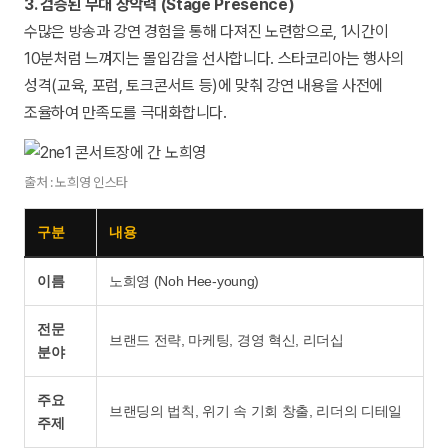
3. 검증된 무대 장악력 (Stage Presence)
수많은 방송과 강연 경험을 통해 다져진 노련함으로, 1시간이
10분처럼 느껴지는 몰입감을 선사합니다. 스타코리아는 행사의
성격(교육, 포럼, 토크콘서트 등)에 맞춰 강연 내용을 사전에
조율하여 만족도를 극대화합니다.
출처 : 노희영 인스타
구분
내용
이름
노희영 (Noh Hee-young)
전문
브랜드 전략, 마케팅, 경영 혁신, 리더십
분야
주요
브랜딩의 법칙, 위기 속 기회 창출, 리더의 디테일
주제