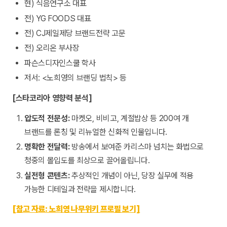
현) 식음연구소 대표
전) YG FOODS 대표
전) CJ제일제당 브랜드전략 고문
전) 오리온 부사장
파슨스디자인스쿨 학사
저서: <노희영의 브랜딩 법칙> 등
[스타코리아 영향력 분석]
압도적 전문성:
마켓오, 비비고, 계절밥상 등 200여 개
브랜드를 론칭 및 리뉴얼한 신화적 인물입니다.
명확한 전달력:
방송에서 보여준 카리스마 넘치는 화법으로
청중의 몰입도를 최상으로 끌어올립니다.
실전형 콘텐츠:
추상적인 개념이 아닌, 당장 실무에 적용
가능한 디테일과 전략을 제시합니다.
[참고 자료: 노희영 나무위키 프로필 보기]