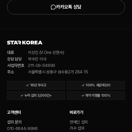
카카오톡 상담
대표
이상진 (V.One 강현수)
상담 담당
박수민 이사
211-09-54899
사업자번호
주소
서울특별시 성동구 성수동2가 284-15
✓
16년 무사고
✓
100% 세금계산서
✓
누적 섭외 3,500건+
✓
계약 이행률 100%
고객센터
바로가기
섭외 문의
연예인 섭외
010-6644-9996
가수 섭외