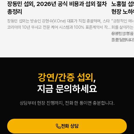
장동민 섭외, 2026년 공식 비용과 섭외 절차
노홍철 섭
총정리
현장 노하
장동민 섭외는 방송인 강현수(V.One) 대표가 직접 총괄하며, 스타
“긍정적인 에
코리아의 10년 무사고 전문 케어 시스템과 100% 표준계약서 작성
회를 살아가는
정책으로 진행됩니다. 누적 3,500회 이상의 성공적인 행사 노하우
유명인 초청을
성공적인 명사 
와 재섭외율 98%를 바탕으로 대학 축제, 기업 행사, 지역 축제 등
를 전달합니다.
그를 1순위로
모든 형태의 무대에서 관객 호응을 극대화합니다. 투명한 정산과
을 통해 축적
세금계산서 100% 발급으로 기업 및 기관 기획자에게 최고의 신뢰
를 부여합니다.
를 제공합니다.
표준 계약 준수
현장 의전까지
공하여 성공적
강연/간증 섭외
,
지금 문의하세요
상담부터 현장 진행까지, 전화 한 통이면 충분합니다.
전화 상담