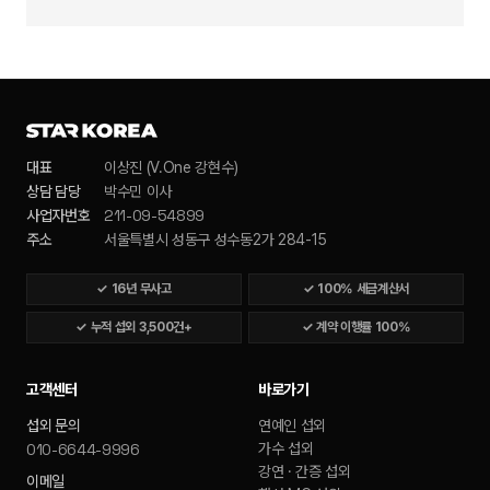
대표
이상진 (V.One 강현수)
상담 담당
박수민 이사
211-09-54899
사업자번호
주소
서울특별시 성동구 성수동2가 284-15
✓
16년 무사고
✓
100% 세금계산서
✓
누적 섭외 3,500건+
✓
계약 이행률 100%
고객센터
바로가기
섭외 문의
연예인 섭외
010-6644-9996
가수 섭외
강연 · 간증 섭외
이메일