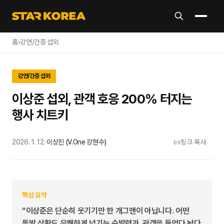
홈
›
강연/간증 섭외
강연/간증 섭외
이상준 섭외, 관객 호응 200% 터지는
행사 치트키
2026. 1. 12.
·
이상진 (V.One 강현수)
링크 복사
핵심 요약
“이상준은 단순히 웃기기만 한 개그맨이 아닙니다. 어떤
돌발 상황도 유쾌하게 넘기는 순발력과, 관객을 들었다 놨다