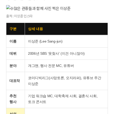
출처 : 이상준 인스타
구분
상세 내용
이름
이상준 (Lee Sang-jun)
데뷔
2006년 SBS ‘웃찾사’ (이건 아니잖아)
분야
개그맨, 행사 전문 MC, 유튜버
코미디빅리그(사망토론, 오지라퍼), 유튜브 주간
대표작
이상준
추천
기업 워크숍 MC, 대학축제 사회, 결혼식 사회,
행사
토크 콘서트
섭외