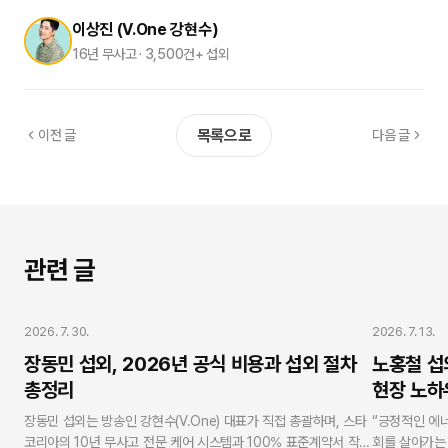
이상진 (V.One 강현수)
16년 무사고 · 3,500건+ 섭외
목록으로
이전 글
다음 글
관련 글
강연/간증 섭외
강연/간증 섭
2026. 7. 30.
2026. 7. 13.
장동민 섭외, 2026년 공식 비용과 섭외 절차
노홍철 섭
총정리
현장 노하
장동민 섭외는 방송인 강현수(V.One) 대표가 직접 총괄하며, 스타
“긍정적인 에
코리아의 10년 무사고 전문 케어 시스템과 100% 표준계약서 작성
회를 살아가는