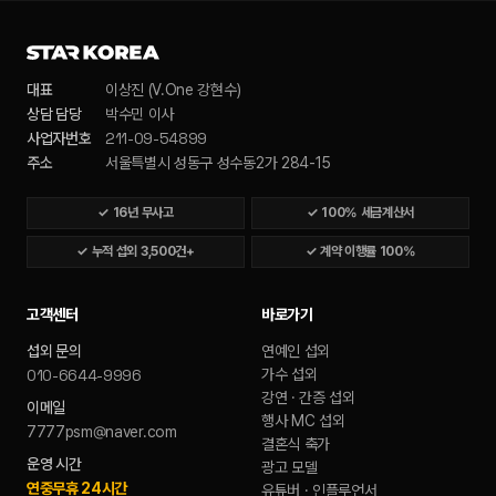
대표
이상진 (V.One 강현수)
상담 담당
박수민 이사
211-09-54899
사업자번호
주소
서울특별시 성동구 성수동2가 284-15
✓
16년 무사고
✓
100% 세금계산서
✓
누적 섭외 3,500건+
✓
계약 이행률 100%
고객센터
바로가기
섭외 문의
연예인 섭외
010-6644-9996
가수 섭외
강연 · 간증 섭외
이메일
행사 MC 섭외
7777psm@naver.com
결혼식 축가
운영 시간
광고 모델
연중무휴 24시간
유튜버 · 인플루언서