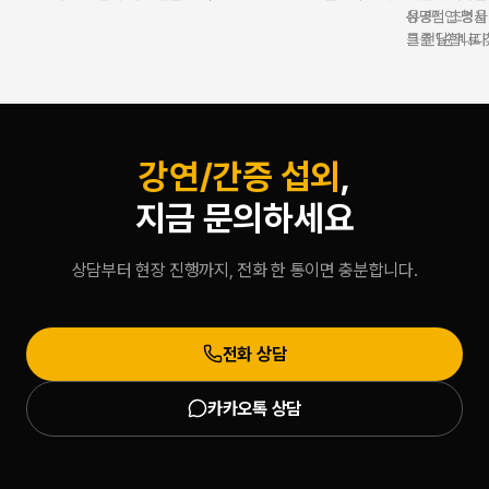
정책으로 진행됩니다. 누적 3,500회 이상의 성공적인 행사 노하우
유명인 초청을
성공적인 명사 
와 재섭외율 98%를 바탕으로 대학 축제, 기업 행사, 지역 축제 등
를 전달합니다.
그를 1순위로
모든 형태의 무대에서 관객 호응을 극대화합니다. 투명한 정산과
을 통해 축적
세금계산서 100% 발급으로 기업 및 기관 기획자에게 최고의 신뢰
를 부여합니다.
를 제공합니다.
표준 계약 준수
현장 의전까지
공하여 성공적
강연/간증 섭외
,
지금 문의하세요
상담부터 현장 진행까지, 전화 한 통이면 충분합니다.
전화 상담
카카오톡 상담