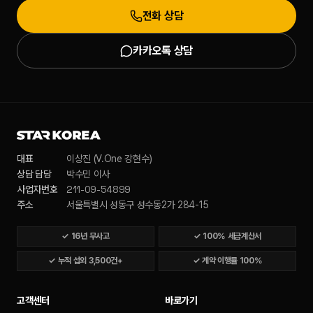
전화 상담
카카오톡 상담
대표
이상진 (V.One 강현수)
상담 담당
박수민 이사
211-09-54899
사업자번호
주소
서울특별시 성동구 성수동2가 284-15
✓
16년 무사고
✓
100% 세금계산서
✓
누적 섭외 3,500건+
✓
계약 이행률 100%
고객센터
바로가기