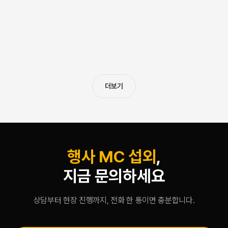
2026. 4. 4.
기업 행사 MC 섭외 비용과 선정 가이드, 10년 경력
대표가 공개하는 2026년 실전 팁
기업 행사 MC 섭외, 비용을 모르고 계약하면 최대 3배를 더 낼 수 있다. 프리
랜서 100~300만, 방송인 출신 500~1,500만, A급 연예인 1,000~3,000
만 원 — 같은 등급인데 에이전시마다 수백만 원 차이가 나는 이유는 수수료
구조에 있다. 10년간 4,700건 행사를 진행한 대표가 공개하는 MC 선정 5
더보기
가지 함정과 비용 절감 전략.
행사 MC 섭외
,
지금 문의하세요
상담부터 현장 진행까지, 전화 한 통이면 충분합니다.