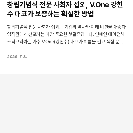
창립기념식 전문 사회자 섭외, V.One 강현
수 대표가 보증하는 확실한 방법
창립기념식 전문 사회자 섭외는 기업의 역사와 미래 비전을 대중과
임직원에게 선포하는 가장 중요한 첫걸음입니다. 연예인 에이전시
스타코리아는 가수 V.One(강현수) 대표가 이름을 걸고 직접 운영
하며, 누적 3,500회 이상의 풍부한 행사 기획 경험과 재섭외율
98%라는 독보적인 지표를 보유하고 있습니다. 단순한 인력 매칭
2026. 7. 8.
을 넘어 10년 무사고의 안전한 표준 계약 시스템과 세금계산서
100% 발행을 원칙으로 삼아 기업의 격에 맞는 최고의 무대 진행
자를 엄선해 드립니다.
행사 MC 섭외
2026. 6. 17.
김대호 섭외 비용, 5분 만에 견적 확인하고 예약하는
법
김대호 섭외를 준비하시는 기획자 및 관계자 여러분을 위해 핵심 데이터를 정