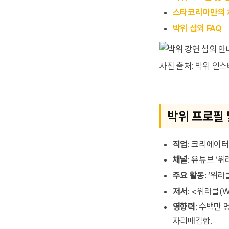
스타코리아만의 
박위 섭외 FAQ
사진 출처: 박위 인
박위 프로필 
직업
: 크리에이터
채널
: 유튜브 ‘위
주요 활동
: ‘위
저서
: <위라클(W
영향력
: 수백만
자리매김함.