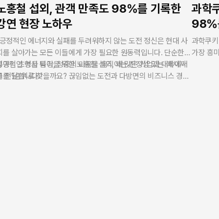
노홍철 섭외, 관객 만족도 98%를 기록한
과학쿠
강연 현장 노하우
98%
“긍정적인 에너지와 실패를 두려워하지 않는 도전 정신은 현대 사
과학쿠키
회를 살아가는 모든 이들에게 가장 필요한 원동력입니다. 단순한
가장 흥
유명인 초청을 넘어, 청중의 마음을 움직이는 진정성 있는 메시지
성공적인 명사 특강을 위한 노홍철 섭외, 왜 많은 기업과 대학에서
타코리아는
를 전달합니다.”
그를 1순위로 찾을까요? 끊임없는 도전과 다방면의 비즈니스 경험
검증된 데
을 통해 축적된 그만의 독창적인 인사이트는 청중에게 강력한 동기
바탕으로 
를 부여합니다. 스타코리아는 10년 이상의 무사고 경력과 100%
연예인 출
표준 계약 준수를 바탕으로, V.One 강현수 대표가 직접 소통부터
세금 정산
현장 의전까지 완벽하게 책임지는 프리미엄 에이전시 서비스를 제
공하여 성공적인 무대를 약속합니다.