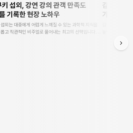
키 섭외, 강연 강의 관객 만족도
김창옥 섭외
를 기록한 현장 노하우
가 보증하는
 섭외는 대중에게 어렵게 느껴질 수 있는 과학적 지식을
김창옥 섭외는 대
미롭고 직관적인 비주얼로 풀어내는 최고의 선택입니다. 스
높이는 가장 확실
 누적 3,500회 이상의 진행 경험과 재섭외율 98%의
(V.One) 대표
이터, 그리고 10년 무사고의 안전한 표준 계약 시스템을
현장 노하우를 바
최고의 지식 축제 무대를 완성합니다. 본 공인 대행사는
약을 통한 안전한
신 V.One 강현수 대표가 모든 과정을 총괄하며 투명한
과 밀착 현장 케어를 제공합니다.