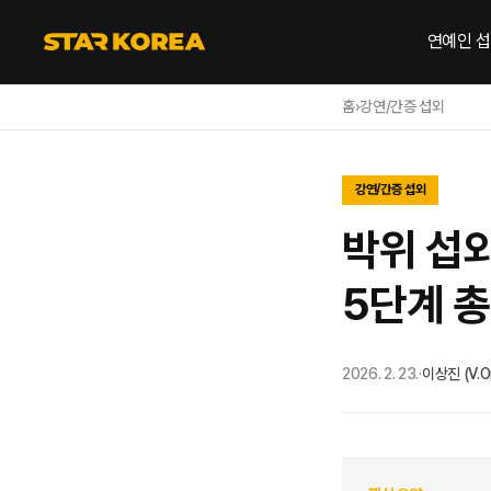
연예인 
홈
›
강연/간증 섭외
강연/간증 섭외
박위 섭외
5단계 
2026. 2. 23.
·
이상진 (V.