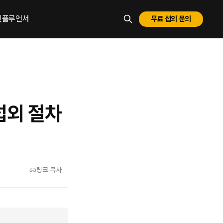
 인플루언서
무료 섭외 문의
ESC로 닫기
섭외 절차
링크 복사