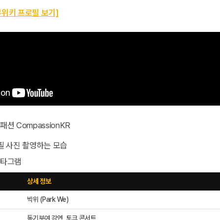
무위키 프로필 보기]
패션 CompassionKR
스타그램
상세 정보
박위 (Park We)
동기부여 강연, 토크 콘서트