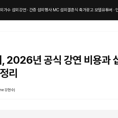
섭외
가수 섭외
강연 · 간증 섭외
행사 MC 섭외
결혼식 축가
광고 모델
유튜버 ·
, 2026년 공식 강연 비용과 
총정리
One 강현수)