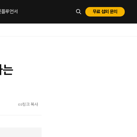
 인플루언서
무료 섭외 문의
ESC로 닫기
하는
링크 복사