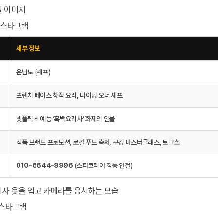
 인스타그램
세부 정보
윤남노 (셰프)
프렌치 베이스 창작 요리, 다이닝 오너 셰프
넷플릭스 예능 ‘흑백요리사’ 화제의 인물
식품 브랜드 프로모션, 로컬 푸드 축제, 쿠킹 마스터클래스, 토크쇼
010-6644-9996
(스타코리아 직통 연결)
인스타그램