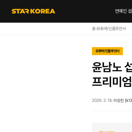
연예인 
홈
›
유튜버/인플루언서
유튜버/인플루언서
윤남노 
프리미엄
2026. 3. 18.
·
이상진 (V.