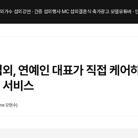
섭외
가수 섭외
강연 · 간증 섭외
행사 MC 섭외
결혼식 축가
광고 모델
유튜버 ·
섭외, 연예인 대표가 직접 케어
 서비스
One 강현수)