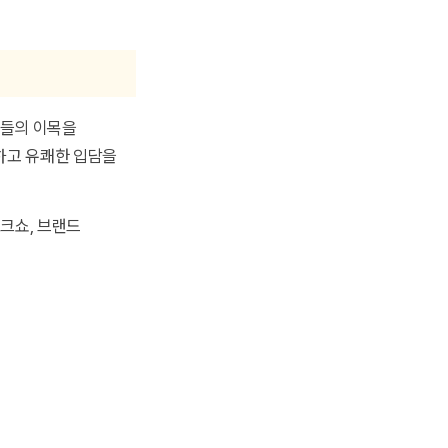
자들의 이목을
하고 유쾌한 입담을
토크쇼, 브랜드