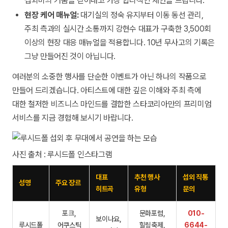
섭외비의 거품을 걷어내고 가장 합리적인 제안을 드립니다.
현장 케어 매뉴얼:
대기실의 정숙 유지부터 이동 동선 관리,
주최 측과의 실시간 소통까지 강현수 대표가 구축한 3,500회
이상의 현장 대응 매뉴얼을 적용합니다. 10년 무사고의 기록은
그냥 만들어진 것이 아닙니다.
여러분의 소중한 행사를 단순한 이벤트가 아닌 하나의 작품으로
만들어 드리겠습니다. 아티스트에 대한 깊은 이해와 주최 측에
대한 철저한 비즈니스 마인드를 결합한 스타코리아만의 프리미엄
서비스를 지금 경험해 보시기 바랍니다.
사진 출처 : 루시드폴 인스타그램
대표
추천 행사
섭외 직통
성명
주요 장르
히트곡
유형
문의
포크,
문화포럼,
010-
보이나요,
루시드폴
어쿠스틱
힐링축제,
6644-