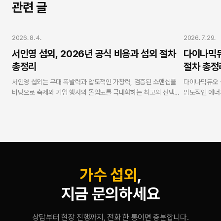
관련 글
가수 섭외
가수 섭외
2026. 8. 4.
2026. 7. 29.
서인영 섭외, 2026년 공식 비용과 섭외 절차
다이나믹듀
총정리
절차 총정
서인영 섭외는 무대 폭발력과 압도적인 가창력, 검증된 쇼맨십을
다이나믹듀오 
바탕으로 축제와 기업 행사의 몰입도를 극대화하는 최고의 선택입
압도적인 에너
니다. 연예인 에이전시 스타코리아는 V.One 강현수 대표의 10년
있는 가장 확실
무사고 현장 케어 노하우와 누적 3,500회 이상의 진행 경험을 바
재섭외율 98
탕으로 100% 표준 계약서 작성 및 세금계산서 발행을 준수하여
코리아는 10년
합리적이고 안전하게 진행을 도와드립니다.
금계산서 발행을
현수 대표가 실
괄하여, 기업
증합니다.
가수 섭외
,
지금 문의하세요
상담부터 현장 진행까지, 전화 한 통이면 충분합니다.