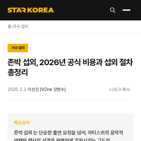
홈
›
가수 섭외
가수 섭외
존박 섭외, 2026년 공식 비용과 섭외 절차
총정리
2026. 2. 2.
·
이상진 (V.One 강현수)
링크 복사
핵심 요약
존박 섭외 는 단순한 출연 요청을 넘어, 아티스트의 음악적
색채와 행사의 성격을 완벽하게 조화시키는 고도의