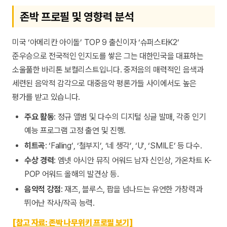
존박 프로필 및 영향력 분석
미국 ‘아메리칸 아이돌’ TOP 9 출신이자 ‘슈퍼스타K2’
준우승으로 전국적인 인지도를 쌓은 그는 대한민국을 대표하는
소울풀한 바리톤 보컬리스트입니다. 중저음의 매력적인 음색과
세련된 음악적 감각으로 대중음악 평론가들 사이에서도 높은
평가를 받고 있습니다.
주요 활동
: 정규 앨범 및 다수의 디지털 싱글 발매, 각종 인기
예능 프로그램 고정 출연 및 진행.
히트곡
: ‘Falling’, ‘철부지’, ‘네 생각’, ‘U’, ‘SMILE’ 등 다수.
수상 경력
: 엠넷 아시안 뮤직 어워드 남자 신인상, 가온차트 K-
POP 어워드 올해의 발견상 등.
음악적 강점
: 재즈, 블루스, 팝을 넘나드는 유연한 가창력과
뛰어난 작사/작곡 능력.
[참고 자료: 존박 나무위키 프로필 보기]