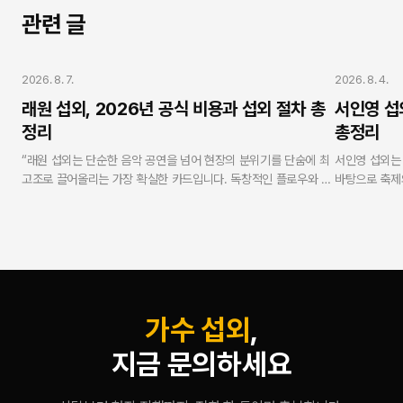
관련 글
가수 섭외
가수 섭외
2026. 8. 7.
2026. 8. 4.
래원 섭외, 2026년 공식 비용과 섭외 절차 총
서인영 섭
정리
총정리
“래원 섭외는 단순한 음악 공연을 넘어 현장의 분위기를 단숨에 최
서인영 섭외는
고조로 끌어올리는 가장 확실한 카드입니다. 독창적인 플로우와 독
바탕으로 축제
보적인 무대 퍼포먼스로 MZ세대 및 Z세대 관객의 열광적인 호응
니다. 연예인 
을 유도합니다. 연예인 에이전시 스타코리아는 실제 가수로 활동해
무사고 현장 케
온 방송인 강현수 대표가 실명과 얼굴을 걸고 총괄하며, 모든 과정
탕으로 100
에서 투명성과 안전성을 보증합니다.”
합리적이고 안
— V.One 강현수 대표 (스타코리아)
가수 섭외
,
지금 문의하세요