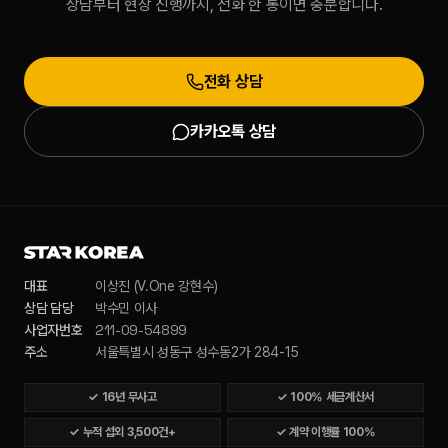
상담부터 현장 진행까지, 전화 한 통이면 충분합니다.
전화 상담
카카오톡 상담
대표
이상진 (V.One 강현수)
상담 담당
박수민 이사
211-09-54899
사업자번호
주소
서울특별시 성동구 성수동2가 284-15
✓
16년 무사고
✓
100% 세금계산서
✓
누적 섭외 3,500건+
✓
계약 이행률 100%