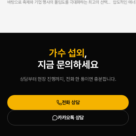
바탕으로 축제와 기업 행사의 몰입도를 극대화하는 최고의 선택입
압도적인 에너
니다. 연예인 에이전시 스타코리아는 V.One 강현수 대표의 10년
있는 가장 확실
무사고 현장 케어 노하우와 누적 3,500회 이상의 진행 경험을 바
재섭외율 98
탕으로 100% 표준 계약서 작성 및 세금계산서 발행을 준수하여
코리아는 10년
합리적이고 안전하게 진행을 도와드립니다.
금계산서 발행을
현수 대표가 실
괄하여, 기업
증합니다.
가수 섭외
,
지금 문의하세요
상담부터 현장 진행까지, 전화 한 통이면 충분합니다.
전화 상담
카카오톡 상담