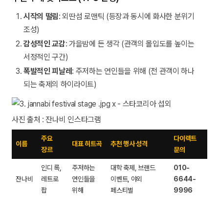
시작의 떨림
: 외딴섬 로맨틱 (등장과 동시에 화사한 분위기
조성)
감성적인 교감
: 가을밤에 든 생각 (관객의 몰입도를 높이는
서정적인 구간)
폭발적인 피날레
: 주저하는 연인들을 위해 (전 관객이 하나
되는 축제의 하이라이트)
사진 출처 : 잔나비 인스타그램
주요
다이렉트
이름
대표 히트곡
추천 행사 성격
장르
문의
인디 록,
주저하는
대학 축제, 브랜드
010-
잔나비
레트로
연인들을
이벤트, 야외
6644-
팝
위해
페스티벌
9996