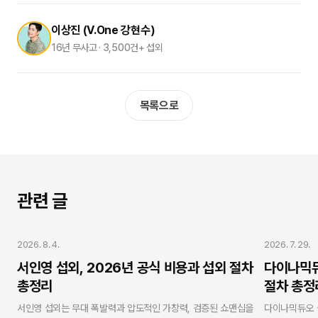
이상진 (V.One 강현수)
16년 무사고 · 3,500건+ 섭외
목록으로
관련 글
가수 섭외
가수 섭외
2026. 8. 4.
2026. 7. 29.
서인영 섭외, 2026년 공식 비용과 섭외 절차
다이나믹듀
총정리
절차 총정
서인영 섭외는 무대 폭발력과 압도적인 가창력, 검증된 쇼맨십을
다이나믹듀오 