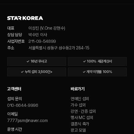
대표
이상진 (V.One 강현수)
상담 담당
박수민 이사
211-09-54899
사업자번호
주소
서울특별시 성동구 성수동2가 284-15
✓
16년 무사고
✓
100% 세금계산서
✓
누적 섭외 3,500건+
✓
계약 이행률 100%
고객센터
바로가기
섭외 문의
연예인 섭외
010-6644-9996
가수 섭외
강연 · 간증 섭외
이메일
행사 MC 섭외
7777psm@naver.com
결혼식 축가
운영 시간
광고 모델