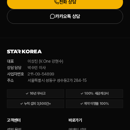
전화 상담
카카오톡 상담
대표
이상진 (V.One 강현수)
상담 담당
박수민 이사
211-09-54899
사업자번호
주소
서울특별시 성동구 성수동2가 284-15
✓
16년 무사고
✓
100% 세금계산서
✓
누적 섭외 3,500건+
✓
계약 이행률 100%
고객센터
바로가기
섭외 문의
연예인 섭외