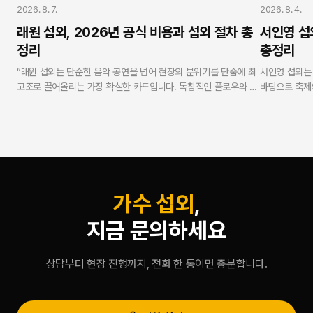
2026. 8. 7.
2026. 8. 4.
래원 섭외, 2026년 공식 비용과 섭외 절차 총
서인영 섭
정리
총정리
“래원 섭외는 단순한 음악 공연을 넘어 현장의 분위기를 단숨에 최
서인영 섭외는
고조로 끌어올리는 가장 확실한 카드입니다. 독창적인 플로우와 독
바탕으로 축제
보적인 무대 퍼포먼스로 MZ세대 및 Z세대 관객의 열광적인 호응
니다. 연예인 
을 유도합니다. 연예인 에이전시 스타코리아는 실제 가수로 활동해
무사고 현장 케
온 방송인 강현수 대표가 실명과 얼굴을 걸고 총괄하며, 모든 과정
탕으로 100
에서 투명성과 안전성을 보증합니다.”
합리적이고 안
— V.One 강현수 대표 (스타코리아)
가수 섭외
,
지금 문의하세요
상담부터 현장 진행까지, 전화 한 통이면 충분합니다.