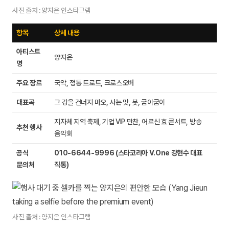
사진 출처 : 양지은 인스타그램
항목
상세 내용
아티스트
양지은
명
주요 장르
국악, 정통 트로트, 크로스오버
대표곡
그 강을 건너지 마오, 사는 맛, 붓, 굽이굽이
지자체 지역 축제, 기업 VIP 만찬, 어르신 효 콘서트, 방송
추천 행사
음악회
공식
010-6644-9996 (스타코리아 V.One 강현수 대표
문의처
직통)
사진 출처 : 양지은 인스타그램