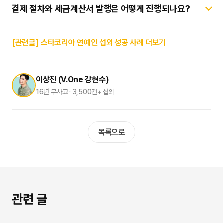
끌어올립니다.
결제 절차와 세금계산서 발행은 어떻게 진행되나요?
음향 시스템의 퀄리티가 공연의 질을 크게 좌우합니다.
스타코리아는 최상급 하드웨어를 보유한 전문 음향/조명 렌탈팀과
모든 결제는 100% 투명하게 진행됩니다. 계약금과 잔금으로
협력하고 있으며, V.One 강현수 대표가 직접 시스템 튜닝과
나누어 지정된 기일 내에 처리되며, 기업 및 관공서의 회계 규정에
[관련글] 스타코리아 연예인 섭외 성공 사례 더보기
디렉팅을 지원하여 완벽한 라이브 환경을 구축해 드립니다.
맞추어 전자세금계산서, 원천징수영수증, 표준 계약서 등 모든
필수 증빙 서류를 깔끔하고 신속하게 발급해 드립니다.
이상진 (V.One 강현수)
16년 무사고 · 3,500건+ 섭외
목록으로
관련 글
가수 섭외
가수 섭외