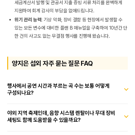
세금계산서 발행 및 관공서 지출 증빙 서류 처리를 완벽하게
지원하여 회계 감사의 부담을 없애드립니다.
위기 관리 능력
: 기상 악화, 장비 결함 등 현장에서 발생할 수
있는 모든 변수에 대비한 플랜 B 매뉴얼을 구축하여 10년간 단
한 건의 사고도 없는 무결점 행사를 진행해 왔습니다.
양지은 섭외 자주 묻는 질문 FAQ
행사에서 공연 시간과 부르는 곡 수는 보통 어떻게
구성되나요?
양지은 섭외 시 일반적인 무대 공연 시간은 약 20분에서 30분
야외 지역 축제인데, 음향 시스템 렌탈이나 무대 장비
사이로 진행됩니다. 곡 수는 앵콜곡을 포함하여 평균 4곡에서 5곡
세팅도 함께 도움받을 수 있을까요?
정도를 소화하며, 주최 측의 행사 식순과 성격에 맞추어 히트곡과
흥겨운 메들리를 적절히 배분하여 관객 만족도를 최상으로
네, 물론 가능합니다. 특히 국악기가 섞인 트로트 라이브의 경우