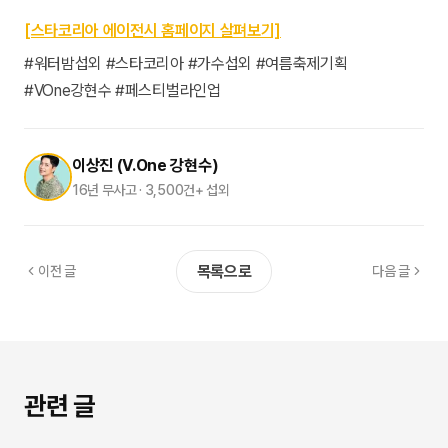
물론입니다. 행사의 목적과 예산을 말씀해 주시면, 그에 가장
적합한 아티스트 리스트와 무대 구성안을 제안해 드립니다.
[스타코리아 에이전시 홈페이지 살펴보기]
전문가의 데이터베이스를 기반으로 한 맞춤형 추천 서비스를
#워터밤섭외 #스타코리아 #가수섭외 #여름축제기획
이용해 보세요.
#VOne강현수 #페스티벌라인업
이상진 (V.One 강현수)
16년 무사고 · 3,500건+ 섭외
목록으로
이전 글
다음 글
관련 글