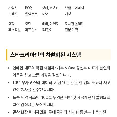
기업/
POP,
청하, 권은비,
브랜드 이미지
브랜드
일렉트로
창모
매칭
대형
종합
비비, 이영지,
장시간 몰입감,
페스티벌
퍼포먼스
DJ 한민
전문 기획
스타코리아만의 차별화된 시스템
연예인 대표의 직접 책임제
: 가수 V.One 강현수 대표가 본인의
이름을 걸고 모든 과정을 검토합니다.
10년 무사고 신뢰 데이터
: 지난 10년간 단 한 건의 노쇼나 사고
없이 행사를 완수했습니다.
표준 계약 시스템
: 100% 투명한 계약 및 세금계산서 발행으로
법적 안정성을 보장합니다.
밀착 현장 매니지먼트
: 무대 뒤편의 세세한 동선부터 출연진