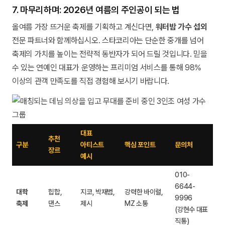
7. 마무리하며: 2026년 여름의 주인공이 되는 법
올여름 가장 뜨거운 축제를 기획하고 계신다면,
워터밤 가수 섭외
전문 파트너와 함께하십시오. 스타코리아는 단순한 중개를 넘어
축제의 가치를 높이는 전략적 동반자가 되어 드릴 것입니다. 믿을
수 있는 연예인 대표가 운영하는 프리미엄 서비스를 통해 98%
이상의 관객 만족도를 직접 경험해 보시기 바랍니다.
대표
추천
구분
아티스트
핵심 포인트
문의처
장르
예시
010-
6644-
대학
힙합,
지코, 박재범,
강력한 바이럴,
9996
축제
댄스
제시
MZ 소통
(강현수 대표
직통)