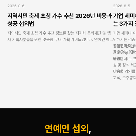
연예인 섭외
연예인 섭외
2026. 8. 6.
2026. 8. 5.
지역시민 축제 초청 가수 추천 2026년 비용과
기업 세미
성공 섭외법
는 3가지
지역시민 축제 초청 가수 추천 정보를 찾는 지자체 문화재단 및 행
기업 세미나 
사 기획자분들을 위한 맞춤형 무대 기획 가이드입니다. 연예인 에
위해서는 검증
이전시 스타코리아는 가수 V.One(강현수) 대표가 직접 운영하며,
스타코리아는 누
공인된 신뢰 (F
지난 10년간 누적 3,500회 이상의 무대 기획 및 출연 계약을 성황
율 98%, 1
굴을 걸고 직접
리에 완수했습니다. 98%의 재섭외율과 10년 무사고 신뢰 시스템
화합니다.
투명한 세무 프로
을 바탕으로, 10대 청소년부터 70대 어르신까지 모든 세대를 아우
성 및 정식 
르는 최적의 출연진 라인업을 제안해 드립니다. 100% 표준 계약
비용을 제거합
맞춤형 라인업 매칭
서 체결과 투명한 세금계산서 발행으로 공공기관 및 지자체 예산
포식, 주주총회
집행의 안정성을 완벽히 보증합니다.
문 진행자를 
연예인 섭외
,