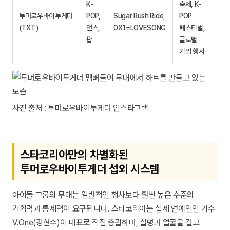
K-
축제, K-
66
투머로우바이투게더
POP,
Sugar Rush Ride,
POP
99
(TXT)
댄스,
0X1=LOVESONG
페스티벌,
(스
팝
글로벌
직통
기업 행사
사진 출처 : 투머로우바이투게더 인스타그램
스타코리아만의 차별화된
투머로우바이투게더 섭외 시스템
아이돌 그룹의 무대는 일반적인 행사보다 훨씬 높은 수준의
기획력과 통제력이 요구됩니다. 스타코리아는 실제 연예인인 가수
V.One(강현수)이 대표로 직접 총괄하며, 실명과 얼굴을 걸고