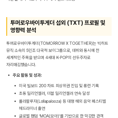
투머로우바이투게더 섭외 (TXT) 프로필 및
영향력 분석
투머로우바이투게더(TOMORROW X TOGETHER)는 빅히트
뮤직 소속의 5인조 다국적 보이그룹으로, 데뷔와 동시에 전
세계적인 주목을 받으며 4세대 K-POP의 선두주자로
자리매김했습니다.
주요 활동 및 성과:
미국 빌보드 200 차트 최상위권 진입 및 롱런 기록
초동 밀리언셀러, 더블 밀리언셀러 연속 달성
롤라팔루자(Lollapalooza) 등 대형 해외 음악 페스티벌
헤드라이너 출연
글로벌 팬덤 ‘MOA(모아)’를 기반으로 한 막강한 관객