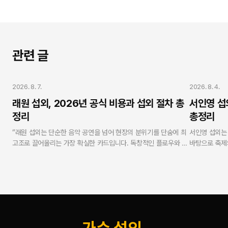
관련 글
가수 섭외
가수 섭외
2026. 8. 7.
2026. 8. 4.
래원 섭외, 2026년 공식 비용과 섭외 절차 총
서인영 섭
정리
총정리
“래원 섭외는 단순한 음악 공연을 넘어 현장의 분위기를 단숨에 최
서인영 섭외는
고조로 끌어올리는 가장 확실한 카드입니다. 독창적인 플로우와 독
바탕으로 축제
보적인 무대 퍼포먼스로 MZ세대 및 Z세대 관객의 열광적인 호응
니다. 연예인 
을 유도합니다. 연예인 에이전시 스타코리아는 실제 가수로 활동해
무사고 현장 케
온 방송인 강현수 대표가 실명과 얼굴을 걸고 총괄하며, 모든 과정
탕으로 100
에서 투명성과 안전성을 보증합니다.”
합리적이고 안
— V.One 강현수 대표 (스타코리아)