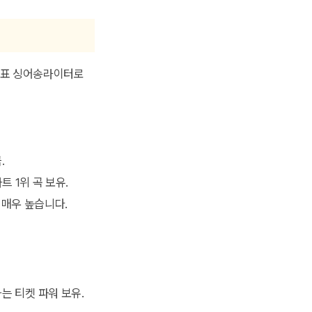
대표 싱어송라이터로
.
트 1위 곡 보유.
가 매우 높습니다.
는 티켓 파워 보유.