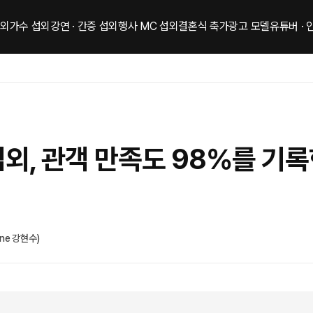
섭외
가수 섭외
강연 · 간증 섭외
행사 MC 섭외
결혼식 축가
광고 모델
유튜버 ·
외, 관객 만족도 98%를 기록
One 강현수)