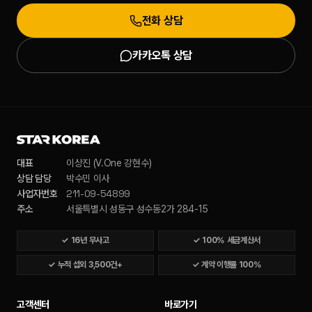
전화 상담
카카오톡 상담
대표
이상진 (V.One 강현수)
상담 담당
박수민 이사
211-09-54899
사업자번호
주소
서울특별시 성동구 성수동2가 284-15
✓
16년 무사고
✓
100% 세금계산서
✓
누적 섭외 3,500건+
✓
계약 이행률 100%
고객센터
바로가기