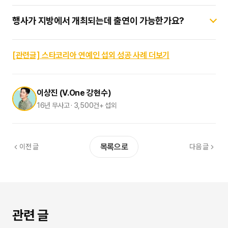
상이하게 책정됩니다. 스타코리아는 불필요한 중간 알선 수수료를
가장 핵심적인 요소는 ‘무대 사양’과 ‘안무 팀 동선’입니다.
걷어내어 가장 합리적이고 거품 없는 다이렉트 견적을 실시간으로
행사가 지방에서 개최되는데 출연이 가능한가요?
파워풀한 댄스 퍼포먼스를 안전하게 소화할 수 있는 견고한 무대
안내해 드립니다.
바닥 마감과 음향 사양(인이어 모니터 시스템 및 무선 마이크
네, 물론 가능합니다. 전국 어디든 안정적인 이동 스케줄과
주파수 셋팅)이 충족되어야 합니다. 스타코리아를 통해
아티스트 전용 VIP 의전 동선이 확보된다면 지방 축제 및 관공서
[관련글] 스타코리아 연예인 섭외 성공 사례 더보기
진행하시면 전담 테크니컬 디렉터가 기술 도면을 사전 검수하여
행사 모두 참여가 가능합니다. 다만 지방 공연의 경우 이동 시간 및
완벽한 하드웨어를 세팅해 드립니다.
스케줄 조율이 정밀하게 이루어져야 하므로 기획 초기 단계에서
이상진 (V.One 강현수)
빠르게 문의해 주시는 것이 좋습니다.
16년 무사고 · 3,500건+ 섭외
목록으로
이전 글
다음 글
관련 글