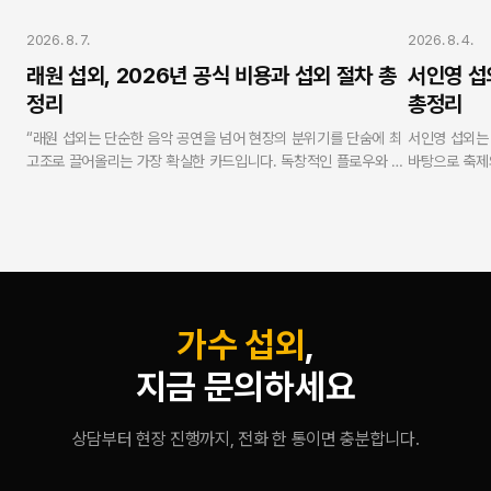
가수 섭외
가수 섭외
2026. 8. 7.
2026. 8. 4.
래원 섭외, 2026년 공식 비용과 섭외 절차 총
서인영 섭
정리
총정리
“래원 섭외는 단순한 음악 공연을 넘어 현장의 분위기를 단숨에 최
서인영 섭외는
고조로 끌어올리는 가장 확실한 카드입니다. 독창적인 플로우와 독
바탕으로 축제
보적인 무대 퍼포먼스로 MZ세대 및 Z세대 관객의 열광적인 호응
니다. 연예인 
을 유도합니다. 연예인 에이전시 스타코리아는 실제 가수로 활동해
무사고 현장 케
온 방송인 강현수 대표가 실명과 얼굴을 걸고 총괄하며, 모든 과정
탕으로 100
에서 투명성과 안전성을 보증합니다.”
합리적이고 안
— V.One 강현수 대표 (스타코리아)
가수 섭외
,
지금 문의하세요
상담부터 현장 진행까지, 전화 한 통이면 충분합니다.