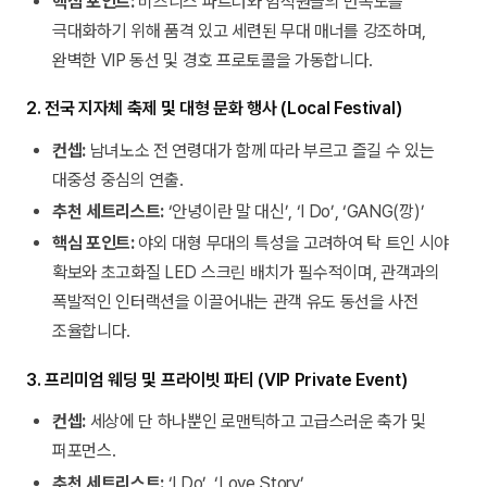
핵심 포인트:
비즈니스 파트너와 임직원들의 만족도를
극대화하기 위해 품격 있고 세련된 무대 매너를 강조하며,
완벽한 VIP 동선 및 경호 프로토콜을 가동합니다.
2. 전국 지자체 축제 및 대형 문화 행사 (Local Festival)
컨셉:
남녀노소 전 연령대가 함께 따라 부르고 즐길 수 있는
대중성 중심의 연출.
추천 세트리스트:
‘안녕이란 말 대신’, ‘I Do’, ‘GANG(깡)’
핵심 포인트:
야외 대형 무대의 특성을 고려하여 탁 트인 시야
확보와 초고화질 LED 스크린 배치가 필수적이며, 관객과의
폭발적인 인터랙션을 이끌어내는 관객 유도 동선을 사전
조율합니다.
3. 프리미엄 웨딩 및 프라이빗 파티 (VIP Private Event)
컨셉:
세상에 단 하나뿐인 로맨틱하고 고급스러운 축가 및
퍼포먼스.
추천 세트리스트:
‘I Do’, ‘Love Story’