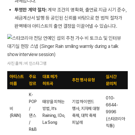
과제입니다.
투명한 계약 절차:
계약 조건의 명확화, 출연료 지급 시기 준수,
세금계산서 발행 등 공인된 신뢰를 바탕으로 한 법적 절차가
완벽해야 아티스트의 출연 결정을 이끌어낼 수 있습니다.
사진 출처 : 비 인스타그램
아티스트
주요
대표 메가
실시간
추천 행사 유형
이름
장르
히트곡
문의처
K-
010-
POP
태양을 피하는
기업 하이엔드
6644-
비
/
방법, It’s
행사, 지자체 대형
9996
(RAIN)
댄스
Raining, I Do,
축제, 대학 축제
(스타코리아
/
La Song
피날레
직통)
R&B