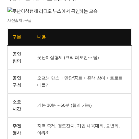
사진출처 : 구글
구분
내용
공연
못난이삼형제 (코믹 퍼포먼스 팀)
팀명
공연
오프닝 댄스 + 만담/꽁트 + 관객 참여 + 트로트
구성
메들리
소요
기본 30분 ~ 60분 (협의 가능)
시간
추천
지역 축제, 경로잔치, 기업 체육대회, 송년회,
행사
야유회