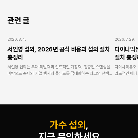
관련 글
가수 섭외
가수 섭외
2026. 8. 4.
2026. 7. 29.
서인영 섭외, 2026년 공식 비용과 섭외 절차
다이나믹듀
총정리
절차 총정
서인영 섭외는 무대 폭발력과 압도적인 가창력, 검증된 쇼맨십을
다이나믹듀오 
바탕으로 축제와 기업 행사의 몰입도를 극대화하는 최고의 선택입
압도적인 에너
니다. 연예인 에이전시 스타코리아는 V.One 강현수 대표의 10년
있는 가장 확실
무사고 현장 케어 노하우와 누적 3,500회 이상의 진행 경험을 바
재섭외율 98
탕으로 100% 표준 계약서 작성 및 세금계산서 발행을 준수하여
코리아는 10년
합리적이고 안전하게 진행을 도와드립니다.
금계산서 발행을
현수 대표가 실
괄하여, 기업
증합니다.
가수 섭외
,
지금 문의하세요