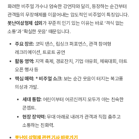
화려한 비주얼 가수나 엄숙한 강연자와 달리, 등장하는 순간부터
관객들의 무장해제를 이끌어내는 압도적인 비주얼이 특징입니다.
못난이삼형제 섭외
가 꾸준히 인기 있는 이유는 바로 ‘격식 없는
소통’과 ‘확실한 웃음’ 때문입니다.
주요 장르:
코믹 댄스, 립싱크 퍼포먼스, 관객 참여형
레크리에이션, 트로트 공연
활동 영역:
지역 축제, 경로잔치, 기업 야유회, 체육대회, 마트
오픈 행사 등
핵심 매력:
*
비주얼 쇼크:
보는 순간 웃음이 터지는 복고풍
의상과 가발.
세대 통합:
어린이부터 어르신까지 모두가 아는 친숙한
콘셉트.
현장 장악력:
무대 아래로 내려가 관객과 직접 춤추고
소통하는 친화력.
못난이 삼형제 관련 기사 바로가기