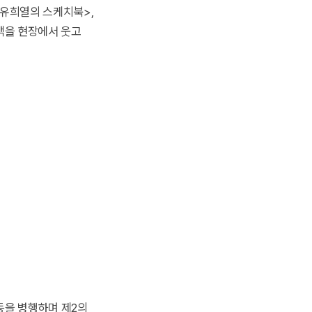
<유희열의 스케치북>,
관객을 현장에서 웃고
동을 병행하며 제2의