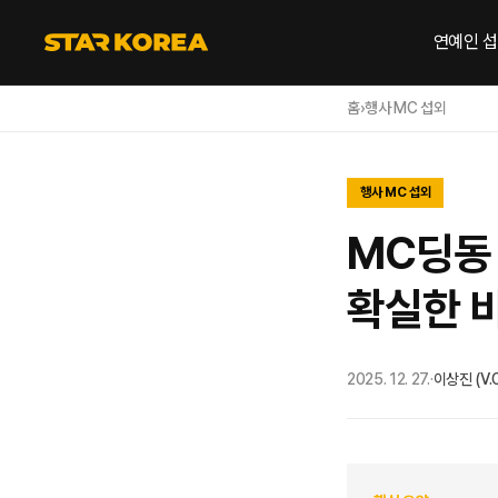
연예인 
홈
›
행사 MC 섭외
행사 MC 섭외
MC딩동 
확실한 비
2025. 12. 27.
·
이상진 (V.