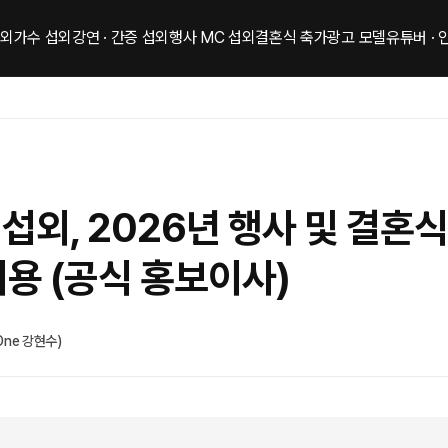
섭외
가수 섭외
강연 · 간증 섭외
행사 MC 섭외
결혼식 축가
광고 모델
유튜버 ·
섭외, 2026년 행사 및 결혼
용 (공식 홍보이사)
One 강현수)