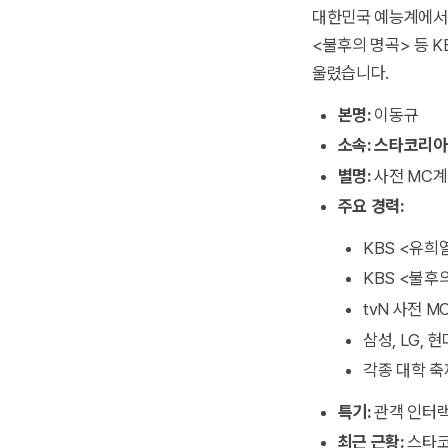
대한민국 예능계에서 
<불후의 명곡> 등 K
울렸습니다.
본명:
이동규
소속:
스타코리아
별명:
사전 MC계
주요 경력:
KBS <유희
KBS <불후
tvN 사전 M
삼성, LG, 
각종 대학 축
특기:
관객 인터랙션
최근 근황:
스타코