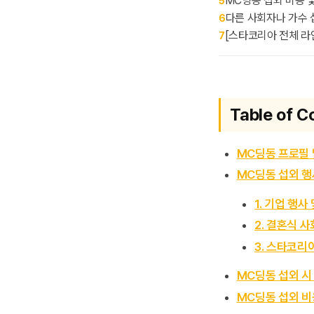
MC딩동 섭외 비용 
5
다른 사회자나 가수
6
[스타코리아 전체 라
7
Table of C
MC딩동 프로필 
MC딩동 섭외 행
1. 기업 행사 
2. 결혼식 사
3. 스타코리
MC딩동 섭외 시
MC딩동 섭외 비