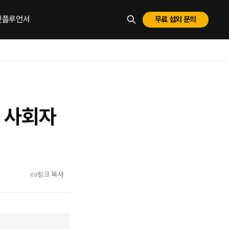
 인플루언서
무료 섭외 문의
ESC로 닫기
식 사회자
링크 복사