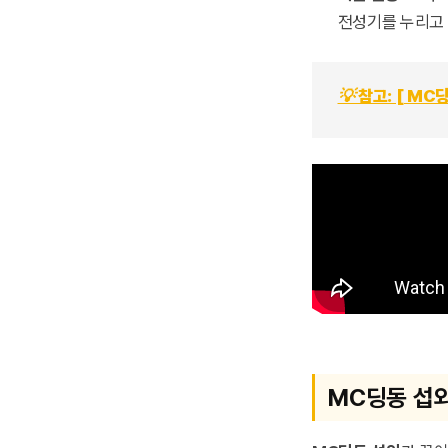
전성기를 누리고 
💡 참고: [ M
MC딩동 섭외