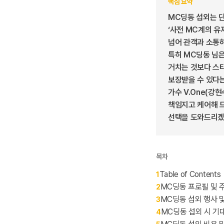
핵심 요약
MC딩동 섭외는 단
‘사전 MC계의 유
넘어 관객과 소통
특히 MC딩동 님은 
거치는 것보다 스
보장받을 수 있다는
가수 V.One(강
책임지고 케어해 드
선택을 도와드리겠
목차
Table of Contents
1
MC딩동 프로필 및 
2
MC딩동 섭외 행사 
3
MC딩동 섭외 시 기
4