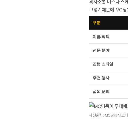
의사소통 미스나 스케
그렇기때문에 MC딩
구분
이름/직책
전문 분야
진행 스타일
추천 행사
섭외 문의
사진출처 : MC딩동 인스