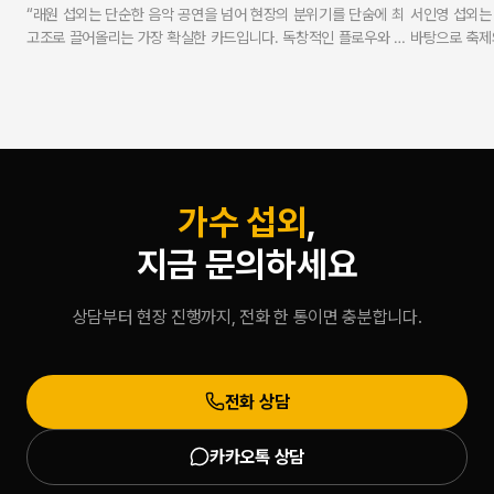
“래원 섭외는 단순한 음악 공연을 넘어 현장의 분위기를 단숨에 최
서인영 섭외는
고조로 끌어올리는 가장 확실한 카드입니다. 독창적인 플로우와 독
바탕으로 축제
보적인 무대 퍼포먼스로 MZ세대 및 Z세대 관객의 열광적인 호응
니다. 연예인 
을 유도합니다. 연예인 에이전시 스타코리아는 실제 가수로 활동해
무사고 현장 케
온 방송인 강현수 대표가 실명과 얼굴을 걸고 총괄하며, 모든 과정
탕으로 100
에서 투명성과 안전성을 보증합니다.”
합리적이고 안
— V.One 강현수 대표 (스타코리아)
가수 섭외
,
지금 문의하세요
상담부터 현장 진행까지, 전화 한 통이면 충분합니다.
전화 상담
카카오톡 상담