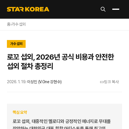
홈
›
가수 섭외
가수 섭외
로꼬 섭외, 2026년 공식 비용과 안전한
섭외 절차 총정리
2026. 1. 19.
·
이상진 (V.One 강현수)
링크 복사
핵심 요약
로꼬 섭외, 대중적인 멜로디와 긍정적인 에너지로 무대를
장악하는 대한민국 대표 힙합 아티스트를 통해 최고의