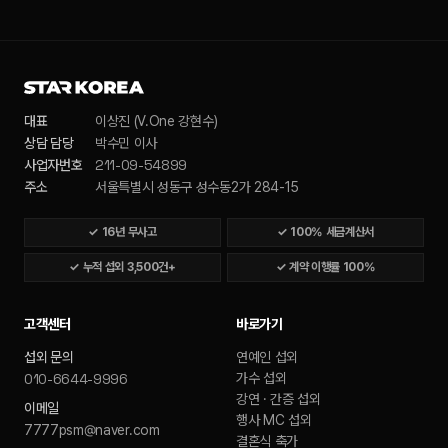
대표
이상진 (V.One 강현수)
상담 담당
박수민 이사
211-09-54899
사업자번호
주소
서울특별시 성동구 성수동2가 284-15
✓
16년 무사고
✓
100% 세금계산서
✓
누적 섭외 3,500건+
✓
계약 이행률 100%
고객센터
바로가기
섭외 문의
연예인 섭외
010-6644-9996
가수 섭외
강연 · 간증 섭외
이메일
행사 MC 섭외
7777psm@naver.com
결혼식 축가