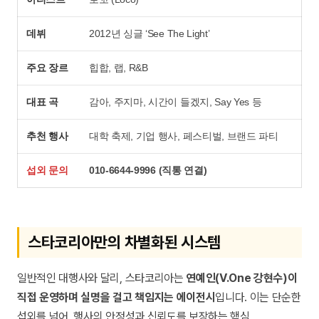
데뷔
2012년 싱글 ‘See The Light’
주요 장르
힙합, 랩, R&B
대표 곡
감아, 주지마, 시간이 들겠지, Say Yes 등
추천 행사
대학 축제, 기업 행사, 페스티벌, 브랜드 파티
섭외 문의
010-6644-9996 (직통 연결)
스타코리아만의 차별화된 시스템
일반적인 대행사와 달리, 스타코리아는
연예인(V.One 강현수)이
직접 운영하며 실명을 걸고 책임지는 에이전시
입니다. 이는 단순한
섭외를 넘어, 행사의 안정성과 신뢰도를 보장하는 핵심