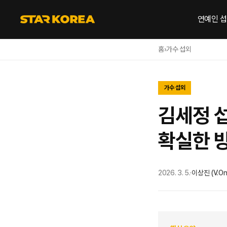
연예인 
홈
›
가수 섭외
가수 섭외
김세정 섭
확실한 방
2026. 3. 5.
·
이상진 (V.O