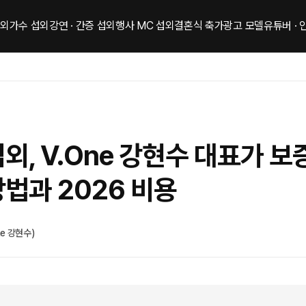
섭외
가수 섭외
강연 · 간증 섭외
행사 MC 섭외
결혼식 축가
광고 모델
유튜버 ·
외, V.One 강현수 대표가 
법과 2026 비용
ne 강현수)