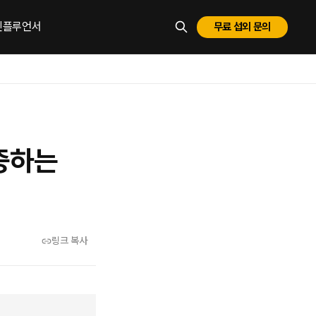
 인플루언서
무료 섭외 문의
ESC로 닫기
보증하는
링크 복사