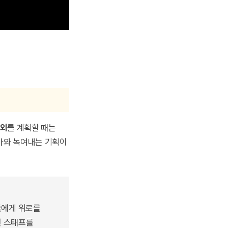
섭외
를 계획할 때는
테마와 녹여내는 기획이
들에게 위로를
변 스태프를