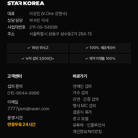
대표
이상진 (V.One 강현수)
상담 담당
박수민 이사
211-09-54899
사업자번호
주소
서울특별시 성동구 성수동2가 284-15
✓
16년 무사고
✓
100% 세금계산서
✓
누적 섭외 3,500건+
✓
계약 이행률 100%
고객센터
바로가기
섭외 문의
연예인 섭외
010-6644-9996
가수 섭외
강연 · 간증 섭외
이메일
행사 MC 섭외
7777psm@naver.com
결혼식 축가
운영 시간
광고 모델
연중무휴 24시간
유튜버 · 인플루언서
개인정보처리방침