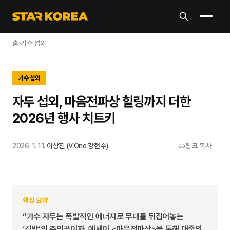
홈
›
가수 섭외
가수 섭외
자두 섭외, 마음전파상 힐링까지 더한
2026년 행사 치트키
2026. 1. 11.
·
이상진 (V.One 강현수)
링크 복사
핵심 요약
“가수 자두는 폭발적인 에너지로 무대를 뒤집어놓는
‘김밥’의 주인공이자, 에세이 <마음전파상>을 통해 대중의