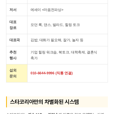
저서
에세이 <마음전파상>
대표
모던 록, 댄스, 발라드, 힐링 토크
장르
대표곡
김밥, 대화가 필요해, 잘가, 놀자 등
추천
기업 힐링 워크숍, 북토크, 대학축제, 결혼식
행사
축가
섭외
010-6644-9996 (직통 연결)
문의
스타코리아만의 차별화된 시스템