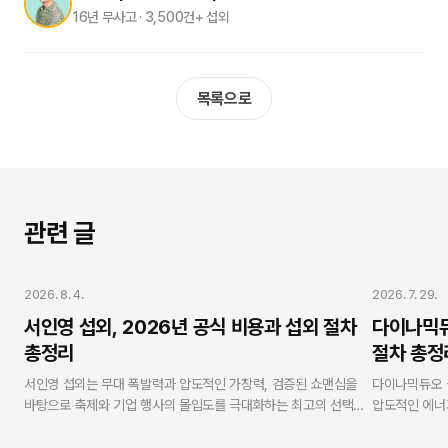
16년 무사고 · 3,500건+ 섭외
목록으로
관련 글
가수 섭외
가수 섭외
2026. 8. 4.
2026. 7. 29.
서인영 섭외, 2026년 공식 비용과 섭외 절차
다이나믹듀
총정리
절차 총정
서인영 섭외는 무대 폭발력과 압도적인 가창력, 검증된 쇼맨십을
다이나믹듀오 
바탕으로 축제와 기업 행사의 몰입도를 극대화하는 최고의 선택입
압도적인 에너
니다. 연예인 에이전시 스타코리아는 V.One 강현수 대표의 10년
있는 가장 확실
무사고 현장 케어 노하우와 누적 3,500회 이상의 진행 경험을 바
재섭외율 98