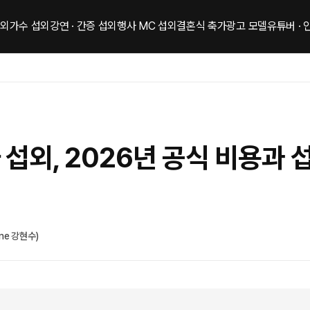
섭외
가수 섭외
강연 · 간증 섭외
행사 MC 섭외
결혼식 축가
광고 모델
유튜버 ·
섭외, 2026년 공식 비용과 
ne 강현수)