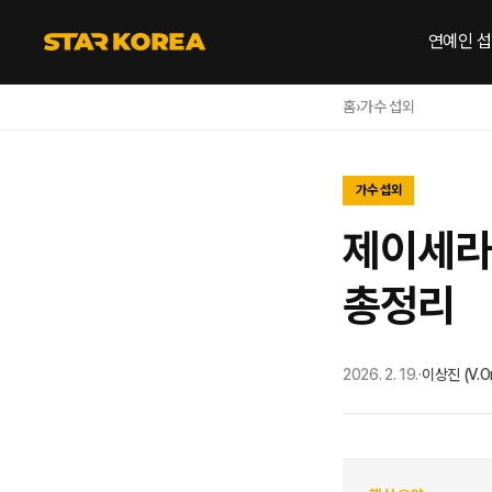
연예인 
홈
›
가수 섭외
가수 섭외
제이세라 
총정리
2026. 2. 19.
·
이상진 (V.O