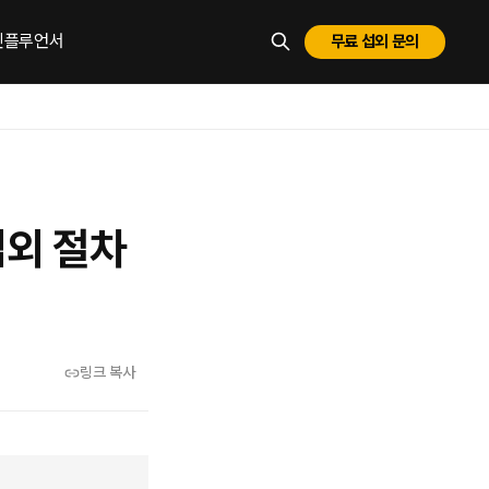
 인플루언서
무료 섭외 문의
ESC로 닫기
섭외 절차
링크 복사