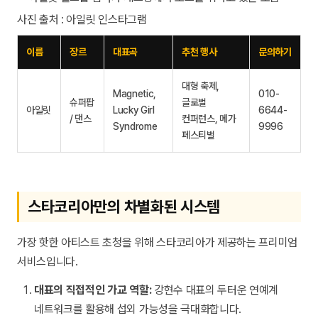
사진 출처 : 아일릿 인스타그램
이름
장르
대표곡
추천 행사
문의하기
대형 축제,
Magnetic,
010-
슈퍼팝
글로벌
아일릿
Lucky Girl
6644-
/ 댄스
컨퍼런스, 메가
Syndrome
9996
페스티벌
스타코리아만의 차별화된 시스템
가장 핫한 아티스트 초청을 위해 스타코리아가 제공하는 프리미엄
서비스입니다.
대표의 직접적인 가교 역할:
강현수 대표의 두터운 연예계
네트워크를 활용해 섭외 가능성을 극대화합니다.