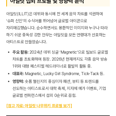
아일릿 섭외 프로필 및 영향력 분석
아일릿(ILLIT)은 데뷔와 동시에 전 세계 음악 차트를 석권하며
‘슈퍼 신인’의 수식어를 뛰어넘어 글로벌 아이콘으로
자리매김했습니다. 순수하면서도 몽환적인 이미지와 누구나 따라
하기 쉬운 중독성 강한 안무는 아일릿을 모든 연령대가 선호하는
아티스트로 만들었습니다.
주요 활동:
2024년 데뷔 싱글 ‘Magnetic’으로 빌보드 글로벌
차트를 초토화하며 등장. 2026년 현재까지도 각종 음악 방송
1위와 대형 페스티벌 헤드라이너로 활발히 활동 중.
대표곡:
Magnetic, Lucky Girl Syndrome, Tick-Tack 등.
영향력:
숏폼 챌린지의 중심이자 패션, 뷰티 등 트렌드를
선도하는 아티스트로서 대학 축제, 지자체 메가 이벤트, 기업
글로벌 컨퍼런스에서 섭외 0순위로 꼽힘.
[참고 자료: 아일릿 나무위키 프로필 보기]