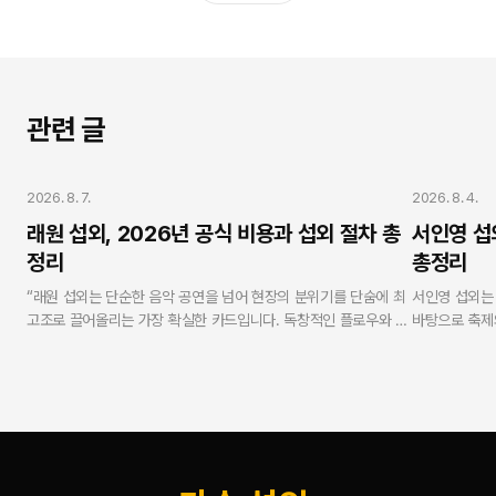
관련 글
가수 섭외
가수 섭외
2026. 8. 7.
2026. 8. 4.
래원 섭외, 2026년 공식 비용과 섭외 절차 총
서인영 섭
정리
총정리
“래원 섭외는 단순한 음악 공연을 넘어 현장의 분위기를 단숨에 최
서인영 섭외는
고조로 끌어올리는 가장 확실한 카드입니다. 독창적인 플로우와 독
바탕으로 축제
보적인 무대 퍼포먼스로 MZ세대 및 Z세대 관객의 열광적인 호응
니다. 연예인 
을 유도합니다. 연예인 에이전시 스타코리아는 실제 가수로 활동해
무사고 현장 케
온 방송인 강현수 대표가 실명과 얼굴을 걸고 총괄하며, 모든 과정
탕으로 100
에서 투명성과 안전성을 보증합니다.”
합리적이고 안
— V.One 강현수 대표 (스타코리아)