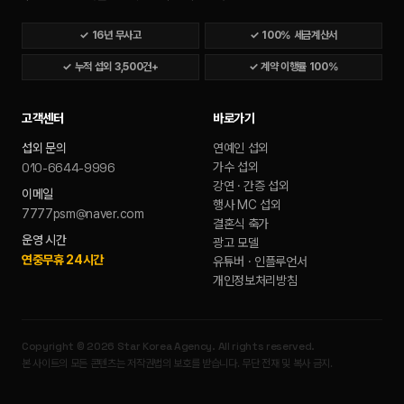
✓
16년 무사고
✓
100% 세금계산서
✓
누적 섭외 3,500건+
✓
계약 이행률 100%
고객센터
바로가기
섭외 문의
연예인 섭외
010-6644-9996
가수 섭외
강연 · 간증 섭외
이메일
행사 MC 섭외
7777psm@naver.com
결혼식 축가
운영 시간
광고 모델
연중무휴 24시간
유튜버 · 인플루언서
개인정보처리방침
Copyright ©
2026
Star Korea Agency
. All rights reserved.
본 사이트의 모든 콘텐츠는 저작권법의 보호를 받습니다. 무단 전재 및 복사 금지.