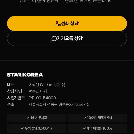
상담부터 현장 진행까지, 전화 한 통이면 충분합니다.
전화 상담
카카오톡 상담
대표
이상진 (V.One 강현수)
상담 담당
박수민 이사
211-09-54899
사업자번호
주소
서울특별시 성동구 성수동2가 284-15
✓
16년 무사고
✓
100% 세금계산서
✓
누적 섭외 3,500건+
✓
계약 이행률 100%