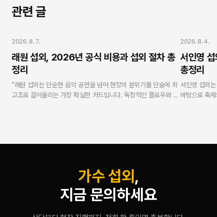
관련 글
가수 섭외
가수 섭외
2026. 8. 7.
2026. 8. 4.
래원 섭외, 2026년 공식 비용과 섭외 절차 총
서인영 섭
정리
총정리
“래원 섭외는 단순한 음악 공연을 넘어 현장의 분위기를 단숨에 최
서인영 섭외는
고조로 끌어올리는 가장 확실한 카드입니다. 독창적인 플로우와 독
바탕으로 축제
보적인 무대 퍼포먼스로 MZ세대 및 Z세대 관객의 열광적인 호응
니다. 연예인 
을 유도합니다. 연예인 에이전시 스타코리아는 실제 가수로 활동해
무사고 현장 케
온 방송인 강현수 대표가 실명과 얼굴을 걸고 총괄하며, 모든 과정
탕으로 100
에서 투명성과 안전성을 보증합니다.”
합리적이고 안
— V.One 강현수 대표 (스타코리아)
가수 섭외
,
지금 문의하세요