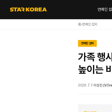
연예인 
홈
›
연예인 섭외
연예인 섭외
가족 행사
높이는 
2026. 7. 7.
·
이상진 (V.On