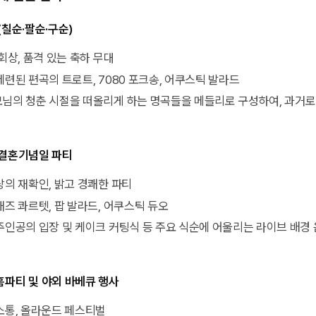
(칠순·팔순·구순)
 회상, 품격 있는 축하 무대
 세련된 편곡의 트로트, 7080 포크송, 어쿠스틱 발라드
부모님의 청춘 시절을 떠올리게 하는 명곡들을 메들리로 구성하여, 과거
 결혼기념일 파티
사랑의 재확인, 밝고 경쾌한 파티
 재즈 콰르텟, 팝 발라드, 어쿠스틱 듀오
두 주인공의 입장 및 케이크 커팅식 등 주요 식순에 어울리는 라이브 배경
홈파티 및 야외 바베큐 행사
 소통, 올라운드 페스티벌