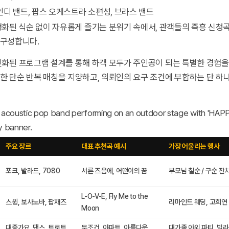
 인디 밴드, 팝스 오케스트라 소편성, 브라스 밴드
정형화된 식순 없이 자유롭게 즐기는 분위기 속에서, 관객들의 즉흥 신청
 구성합니다.
화된 프로그램 설계를 통해 하객 모두가 주인공이 되는 특별한 경험을
 단순 반복 매칭을 지양하고, 의뢰인의 요구 조건에 부합하는 단 하
주요 장르
대표 추천곡 예시
가장 어울리는 행사
포크, 발라드, 7080
서른 즈음에, 어떤이의 꿈
부모님 칠순 / 구순 잔
L-O-V-E, Fly Me to the
스윙, 보사노바, 팝재즈
리마인드 웨딩, 고희연
Moon
대중가요, 댄스, 트로트
무조건, 아파트, 아름다운
대가족 야외 파티, 빌라