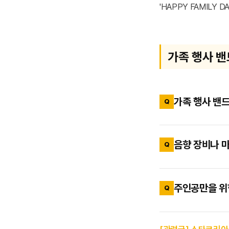
가족 행사 밴
가족 행사 밴드
완성도 높은 무대
것을 권장합니다.
음향 장비나 
선제가 필수적입
아닙니다. 스타코
맞춰 최적의 음
주인공만을 위
전혀 없습니다.
당연히 가능합니