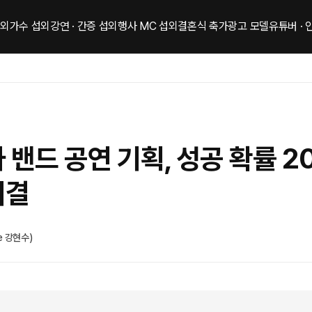
섭외
가수 섭외
강연 · 간증 섭외
행사 MC 섭외
결혼식 축가
광고 모델
유튜버 ·
 밴드 공연 기획, 성공 확률 2
비결
e 강현수)