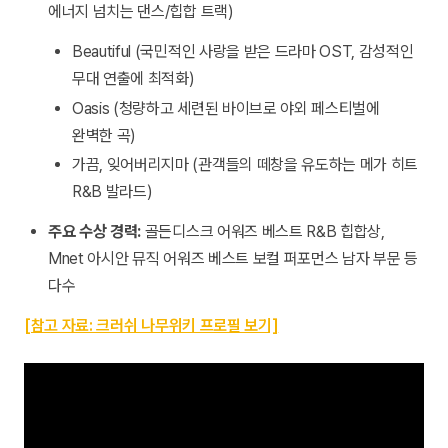
에너지 넘치는 댄스/힙합 트랙)
Beautiful
(국민적인 사랑을 받은 드라마 OST, 감성적인
무대 연출에 최적화)
Oasis
(청량하고 세련된 바이브로 야외 페스티벌에
완벽한 곡)
가끔, 잊어버리지마
(관객들의 떼창을 유도하는 메가 히트
R&B 발라드)
주요 수상 경력:
골든디스크 어워즈 베스트 R&B 힙합상,
Mnet 아시안 뮤직 어워즈 베스트 보컬 퍼포먼스 남자 부문 등
다수
[참고 자료: 크러쉬 나무위키 프로필 보기]