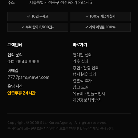
주소
서울특별시 성동구 성수동2가 284-15
✓
16년 무사고
✓
100% 세금계산서
✓
누적 섭외 3,500건+
✓
계약 이행률 100%
고객센터
바로가기
섭외 문의
연예인 섭외
010-6644-9996
가수 섭외
강연 · 간증 섭외
이메일
행사 MC 섭외
7777psm@naver.com
결혼식 축가
운영 시간
광고 모델
연중무휴 24시간
유튜버 · 인플루언서
개인정보처리방침
Copyright ©
2026
Star Korea Agency
. All rights reserved.
본 사이트의 모든 콘텐츠는 저작권법의 보호를 받습니다. 무단 전재 및 복사 금지.