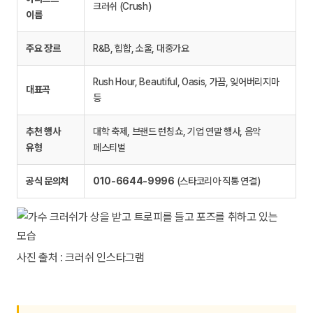
크러쉬 (Crush)
이름
주요 장르
R&B, 힙합, 소울, 대중가요
Rush Hour, Beautiful, Oasis, 가끔, 잊어버리지마
대표곡
등
추천 행사
대학 축제, 브랜드 런칭쇼, 기업 연말 행사, 음악
유형
페스티벌
공식 문의처
010-6644-9996
(스타코리아 직통 연결)
사진 출처 : 크러쉬 인스타그램