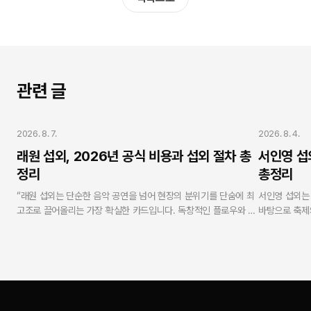
관련 글
가수 섭외
가수 섭외
2026. 8. 7.
2026. 8. 4.
래원 섭외, 2026년 공식 비용과 섭외 절차 총
서인영 섭
정리
총정리
“래원 섭외는 단순한 음악 공연을 넘어 현장의 분위기를 단숨에 최
서인영 섭외는
고조로 끌어올리는 가장 확실한 카드입니다. 독창적인 플로우와 독
바탕으로 축제
보적인 무대 퍼포먼스로 MZ세대 및 Z세대 관객의 열광적인 호응
니다. 연예인 
을 유도합니다. 연예인 에이전시 스타코리아는 실제 가수로 활동해
무사고 현장 케
온 방송인 강현수 대표가 실명과 얼굴을 걸고 총괄하며, 모든 과정
탕으로 100
에서 투명성과 안전성을 보증합니다.”
합리적이고 안
— V.One 강현수 대표 (스타코리아)