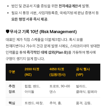
법인 및 관공서 지출 증빙을 위한
전자세금계산서
발행.
필요 시 통장 사본, 사업자등록증, 국세/지방세 완납 증명서 등
모든 행정 서류 즉시 제공
.
🛡️ 무사고 기록 10년 (Risk Management)
대표인 제가 직접 스케줄을 더블체크합니다. 혹시 모를
천재지변이나 가수의 건강 문제 발생 시에도, 스타코리아의 방대한
인력풀을 통해
즉각적인 대체 섭외(Plan B)
를 가동하여 행사에
구멍이 생기지 않게 합니다.
2030 타겟
4050 타겟
공식 행사
구분
(MZ)
(임원/전사)
(VIP)
추천
힙합, 밴드,
트로트, 90~00
발라드,
장르
아이돌
댄스
클래식, 팝페라
핵심
트렌드, 떼창,
추억, 흥,
품격, 감동,