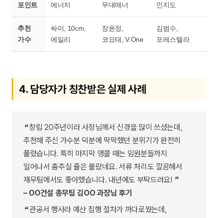
포인트
에너지
무대매너
인지도
추천
싸이, 10cm,
장윤정,
김범수,
가수
에일리
코요태, V.One
포레스텔라
4. 담당자가 칭찬받은 실제 사례
❝ 창립 20주년이라 사장님께서 신경을 많이 쓰셨는데,
추천해 주신 가수분 덕분에 딱딱했던 분위기가 완전히
풀렸습니다. 특히 마지막 앵콜 때는 임원분들까지
일어나서 춤추실 줄은 몰랐네요. 서류 처리도 깔끔해서
재무팀에서도 좋아했습니다. 내년에도 부탁드려요! ❞
– OO건설 총무팀 김OO 과장님 후기
❝ 관공서 행사라 예산 집행 절차가 까다로웠는데,