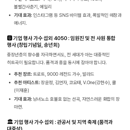
볼빨간사춘기, 에일리
기대 효과:
인스타그램 등 SNS 바이럴 효과, 폭발적인 떼창과
에너지.
🅱️ 기업 행사 가수 섭외 4050 : 임원진 및 전 사원 통합
행사 (창립기념일, 송년회)
중장년층의 향수를 자극하면서도, 전 세대가 아는 대중적인
히트곡이 필요합니다. 품격과 흥을 동시에 잡아야 합니다.
추천 장르:
트로트, 9000 레전드 가수, 발라드
추천 아티스트:
장윤정, 김연자, 코요태, V.One(강현수), 쿨
(이재훈)
기대 효과:
남녀노소 호불호 없는 선곡, 자연스러운 화합의 장
마련.
🏛️ 기업 행사 가수 섭외 : 관공서 및 지역 축제 (품격과
대중성)