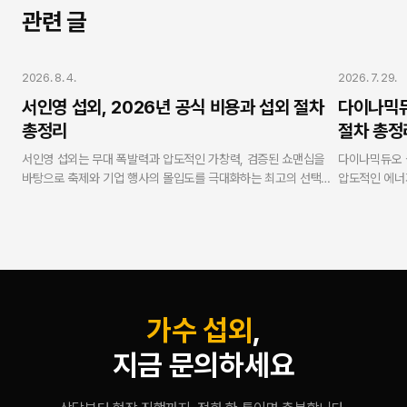
관련 글
가수 섭외
가수 섭외
2026. 8. 4.
2026. 7. 29.
서인영 섭외, 2026년 공식 비용과 섭외 절차
다이나믹듀
총정리
절차 총정
서인영 섭외는 무대 폭발력과 압도적인 가창력, 검증된 쇼맨십을
다이나믹듀오 
바탕으로 축제와 기업 행사의 몰입도를 극대화하는 최고의 선택입
압도적인 에너
니다. 연예인 에이전시 스타코리아는 V.One 강현수 대표의 10년
있는 가장 확실
무사고 현장 케어 노하우와 누적 3,500회 이상의 진행 경험을 바
재섭외율 98
탕으로 100% 표준 계약서 작성 및 세금계산서 발행을 준수하여
코리아는 10년
합리적이고 안전하게 진행을 도와드립니다.
금계산서 발행을
현수 대표가 실
괄하여, 기업
증합니다.
가수 섭외
,
지금 문의하세요