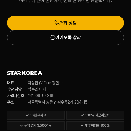
상담부터 현장 진행까지, 전화 한 통이면 충분합니다.
전화 상담
카카오톡 상담
대표
이상진 (V.One 강현수)
상담 담당
박수민 이사
211-09-54899
사업자번호
주소
서울특별시 성동구 성수동2가 284-15
✓
16년 무사고
✓
100% 세금계산서
✓
누적 섭외 3,500건+
✓
계약 이행률 100%