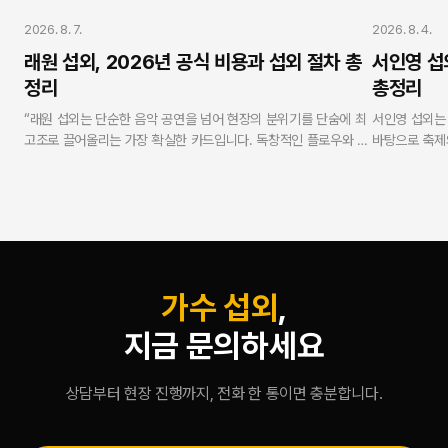
가수 섭외
가수 섭외
2026. 8. 7.
2026. 8. 4.
래원 섭외, 2026년 공식 비용과 섭외 절차 총
서인영 섭
정리
총정리
“래원 섭외는 단순한 음악 공연을 넘어 현장의 분위기를 단숨에 최
서인영 섭외는
고조로 끌어올리는 가장 확실한 카드입니다. 독창적인 플로우와 독
바탕으로 축제
보적인 무대 퍼포먼스로 MZ세대 및 Z세대 관객의 열광적인 호응
니다. 연예인 
을 유도합니다. 연예인 에이전시 스타코리아는 실제 가수로 활동해
무사고 현장 케
온 방송인 강현수 대표가 실명과 얼굴을 걸고 총괄하며, 모든 과정
탕으로 100
에서 투명성과 안전성을 보증합니다.”
합리적이고 안
— V.One 강현수 대표 (스타코리아)
가수 섭외
,
지금 문의하세요
상담부터 현장 진행까지, 전화 한 통이면 충분합니다.