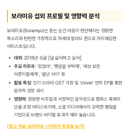
보라미유 섭외 프로필 및 영향력 분석
보라미유(Boramiyu)는 듣는 순간 마음이 편안해지는 청량한
목소리와 탄탄한 가창력으로 차세대 발라드 퀸으로 자리매김한
아티스트입니다.
데뷔
: 2018년 싱글 [널 싫어하고 싶어]
주요 히트곡
: ‘있잖아’, ‘행운을 부탁해’, ‘세상 모든
어른이들에게’, ‘끝난 사이’ 등
활동 특징
: 인기 드라마 OST 가창 및 ‘clover’ 연작 EP를 통한
음악적 성장 과시
영향력
: 청량한 비주얼과 서정적인 음악성으로 캠퍼스 축제의
단골 초청 아티스트이며, 소셜 미디어에서의 강력한 팬덤을
기반으로 브랜드 바이럴 효과가 매우 높습니다.
[참고 자료: 보라미유 나무위키 프로필 보기]