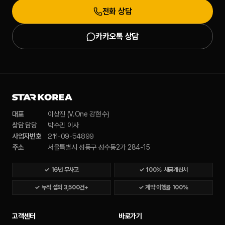
전화 상담
카카오톡 상담
대표
이상진 (V.One 강현수)
상담 담당
박수민 이사
211-09-54899
사업자번호
주소
서울특별시 성동구 성수동2가 284-15
✓
16년 무사고
✓
100% 세금계산서
✓
누적 섭외 3,500건+
✓
계약 이행률 100%
고객센터
바로가기