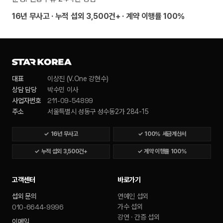
16년 무사고 · 누적 섭외 3,500건+ · 계약 이행률 100%
대표
이상진 (V.One 강현수)
상담 담당
박수민 이사
211-09-54899
사업자번호
주소
서울특별시 성동구 성수동2가 284-15
✓
16년 무사고
✓
100% 세금계산서
✓
누적 섭외 3,500건+
✓
계약 이행률 100%
고객센터
바로가기
섭외 문의
연예인 섭외
010-6644-9996
가수 섭외
강연 · 간증 섭외
이메일