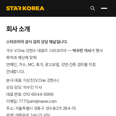
회사 소개
스타코리아 공식 섭외 상담 채널입니다.
가수 V.One 강현수 대표의 스타코리아 —
박수민 이사
가 행사
목적과 예산에 맞춰
연예인, 가수, MC, 축가, 광고모델, 강연·간증 섭외를 직접
안내합니다.
본사 대표: 이상진(V.One 강현수)
상담 담당: 박수민 이사
대표 번호: 010-6644-9996
이메일: 7777psm@naver.com
주소: 서울특별시 성동구 성수동2가 284-15
운영: 연중무휴 24시간 상담